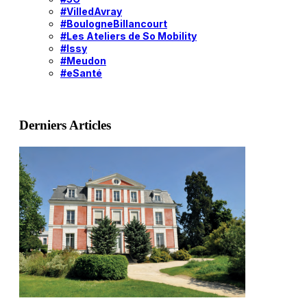
#VilledAvray
#BoulogneBillancourt
#Les Ateliers de So Mobility
#Issy
#Meudon
#eSanté
Derniers Articles