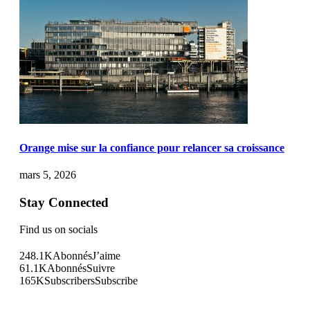
Orange mise sur la confiance pour relancer sa croissance
mars 5, 2026
Stay Connected
Find us on socials
248.1K
Abonnés
J’aime
61.1K
Abonnés
Suivre
165K
Subscribers
Subscribe