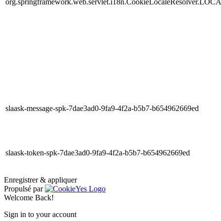
org.springframework.web.servlet.i18n.CookieLocaleResolver.LOC
slaask-message-spk-7dae3ad0-9fa9-4f2a-b5b7-b654962669ed
slaask-token-spk-7dae3ad0-9fa9-4f2a-b5b7-b654962669ed
Enregistrer & appliquer
Propulsé par
Welcome Back!
Sign in to your account