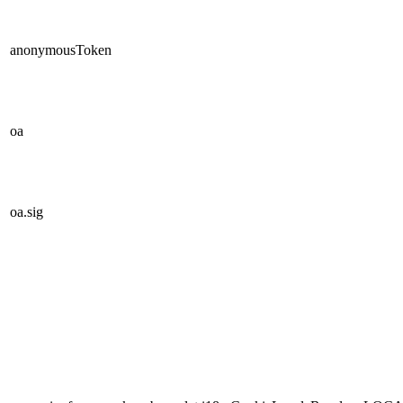
anonymousToken
oa
oa.sig