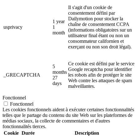
Il s'agit d'un cookie de
consentement défini par
Dailymotion pour stocker la
1 year
chaîne de consentement CCPA
usprivacy
1
(informations obligatoires sur un
month
utilisateur final étant ou non un
consommateur californien et
exerçant ou non son droit légal).
Ce cookie est défini par le service
5
Google recaptcha pour identifier
months
_GRECAPTCHA
les robots afin de protéger le site
27
Web contre les attaques de spam
days
malveillantes.
Fonctionnel
Fonctionnel
Les cookies fonctionnels aident à exécuter certaines fonctionnalités
telles que le partage du contenu du site Web sur les plateformes de
médias sociaux, la collecte de commentaires et d'autres
fonctionnalités tierces.
Cookie
Durée
Description