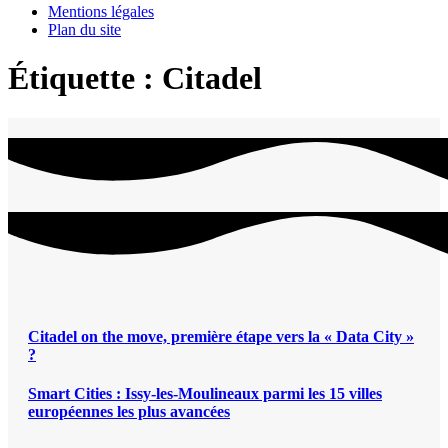
Mentions légales
Plan du site
Étiquette :
Citadel
Citadel on the move, première étape vers la « Data City »
?
Smart Cities : Issy-les-Moulineaux parmi les 15 villes
européennes les plus avancées