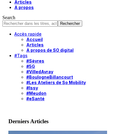
Articles
A propos
Search
Accès rapide
Accueil
Articles
A propos de SO digital
#Tags
#Sèvres
#5G
#VilledAvray
#BoulogneBillancourt
#Les Ateliers de So Mobility
#Issy
#Meudon
#eSanté
Derniers Articles