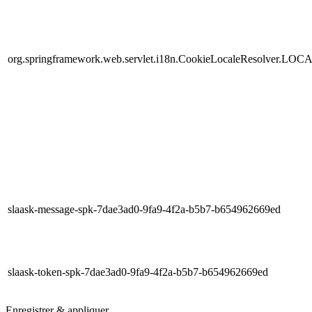
org.springframework.web.servlet.i18n.CookieLocaleResolver.LOC
slaask-message-spk-7dae3ad0-9fa9-4f2a-b5b7-b654962669ed
slaask-token-spk-7dae3ad0-9fa9-4f2a-b5b7-b654962669ed
Enregistrer & appliquer