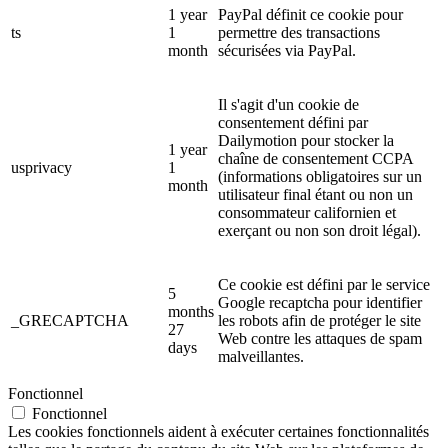
1 year
PayPal définit ce cookie pour
ts
1
permettre des transactions
month
sécurisées via PayPal.
Il s'agit d'un cookie de
consentement défini par
Dailymotion pour stocker la
1 year
chaîne de consentement CCPA
usprivacy
1
(informations obligatoires sur un
month
utilisateur final étant ou non un
consommateur californien et
exerçant ou non son droit légal).
Ce cookie est défini par le service
5
Google recaptcha pour identifier
months
_GRECAPTCHA
les robots afin de protéger le site
27
Web contre les attaques de spam
days
malveillantes.
Fonctionnel
Fonctionnel
Les cookies fonctionnels aident à exécuter certaines fonctionnalités