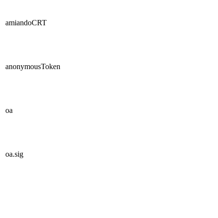
amiandoCRT
anonymousToken
oa
oa.sig