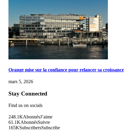
Orange mise sur la confiance pour relancer sa croissance
mars 5, 2026
Stay Connected
Find us on socials
248.1K
Abonnés
J’aime
61.1K
Abonnés
Suivre
165K
Subscribers
Subscribe