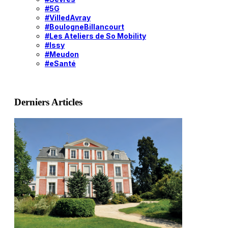
#5G
#VilledAvray
#BoulogneBillancourt
#Les Ateliers de So Mobility
#Issy
#Meudon
#eSanté
Derniers Articles